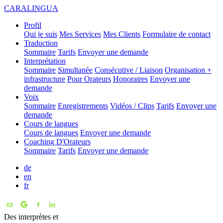
CARALINGUA
Profil
Qui je suis
Mes Services
Mes Clients
Formulaire de contact
Traduction
Sommaire
Tarifs
Envoyer une demande
Interprétation
Sommaire
Simultanée
Consécutive / Liaison
Organisation +
infrastructure
Pour Orateurs
Honoraires
Envoyer une
demande
Voix
Sommaire
Enregistrements
Vidéos / Clips
Tarifs
Envoyer une
demande
Cours de langues
Cours de langues
Envoyer une demande
Coaching D'Orateurs
Sommaire
Tarifs
Envoyer une demande
de
en
fr
Des interprètes et