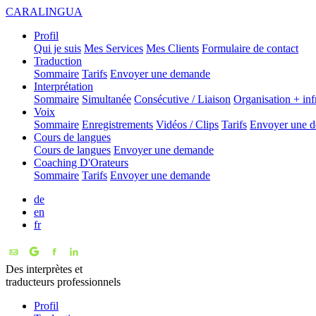
CARALINGUA
Profil
Qui je suis
Mes Services
Mes Clients
Formulaire de contact
Traduction
Sommaire
Tarifs
Envoyer une demande
Interprétation
Sommaire
Simultanée
Consécutive / Liaison
Organisation + inf
Voix
Sommaire
Enregistrements
Vidéos / Clips
Tarifs
Envoyer une 
Cours de langues
Cours de langues
Envoyer une demande
Coaching D'Orateurs
Sommaire
Tarifs
Envoyer une demande
de
en
fr
Des interprètes et
traducteurs professionnels
Profil