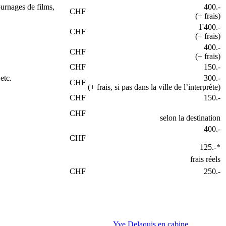
tournages de films,
400.-
CHF
(+ frais)
1'400.-
CHF
(+ frais)
400.-
CHF
(+ frais)
CHF
150.-
etc.
300.-
CHF
(+ frais, si pas dans la ville de l’interprète)
CHF
150.-
CHF
selon la destination
400.-
CHF
125.-*
frais réels
CHF
250.-
Yve Delaquis en cabine