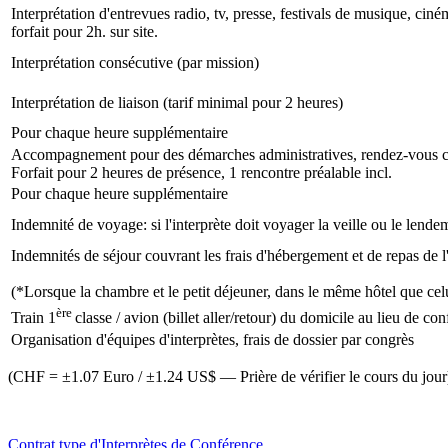
Interprétation d'entrevues radio, tv, presse, festivals de musique, ciném
forfait pour 2h. sur site.
Interprétation consécutive (par mission)
Interprétation de liaison (tarif minimal pour 2 heures)
Pour chaque heure supplémentaire
Accompagnement pour des démarches administratives, rendez-vous chez 
Forfait pour 2 heures de présence, 1 rencontre préalable incl.
Pour chaque heure supplémentaire
Indemnité de voyage: si l'interprète doit voyager la veille ou le lend
Indemnités de séjour couvrant les frais d'hébergement et de repas de l'
(*Lorsque la chambre et le petit déjeuner, dans le même hôtel que celu
ère
Train 1
classe / avion (billet aller/retour) du domicile au lieu de co
Organisation d'équipes d'interprètes, frais de dossier par congrès
(CHF = ±1.07 Euro / ±1.24 US$ — Prière de vérifier le cours du jour
Contrat type d'Interprètes de Conférence