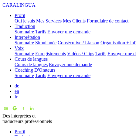
CARALINGUA
Profil
Qui je suis
Mes Services
Mes Clients
Formulaire de contact
Traduction
Sommaire
Tarifs
Envoyer une demande
Interprétation
Sommaire
Simultanée
Consécutive / Liaison
Organisation + inf
Voix
Sommaire
Enregistrements
Vidéos / Clips
Tarifs
Envoyer une 
Cours de langues
Cours de langues
Envoyer une demande
Coaching D'Orateurs
Sommaire
Tarifs
Envoyer une demande
de
en
fr
Des interprètes et
traducteurs professionnels
Profil